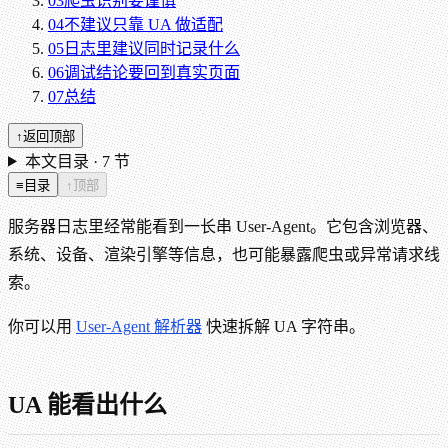
03
爬虫识别要谨慎
04
不建议只靠 UA 做适配
05
日志里建议同时记录什么
06
调试结论要回到真实页面
07
总结
↑
返回顶部
本文目录 ·
7
节
≡
目录
↑
顶部
服务器日志里经常能看到一长串 User-Agent。它包含浏览器、
系统、设备、渲染引擎等信息，也可能暴露爬虫或异常请求线
索。
你可以用
User-Agent 解析器
快速拆解 UA 字符串。
UA 能看出什么