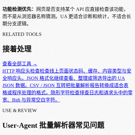
功能检测优先：
网页是否支持某个 API 应直接检查该功能，
而不是从浏览器名称猜测。UA 更适合诊断和统计，不适合长
期分支逻辑。
RELATED TOOLS
接着处理
查看全部工具 →
HTTP 响应头检查
检查线上页面状态码、缓存、内容类型与安
全响应头。
JSON 格式化
继续查看、整理或筛选导出的 UA
JSON 数据。
CSV / JSON 互转
把批量解析报告转换成适合表
格或程序处理的格式。
隐形字符检查
排查日志和请求头中的零
宽、Bidi 与异常空白字符。
USE & REVIEW
User-Agent 批量解析器
常见问题