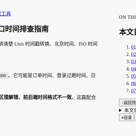
试
工具
ON THI
口时间排查指南
本文
清楚 Unix 时间戳转换、北京时间、ISO 时间
01
02
03
04
。它可能是订单时间、登录过期时间、日
000
05
06
07
区理解错、前后端时间格式不一致
。这篇配合
↑
返回顶
本文目
≡
目录