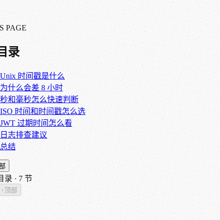
S PAGE
目录
Unix 时间戳是什么
为什么会差 8 小时
秒和毫秒怎么快速判断
ISO 时间和时间戳怎么选
JWT 过期时间怎么看
日志排查建议
总结
部
录 ·
7
节
↑
顶部