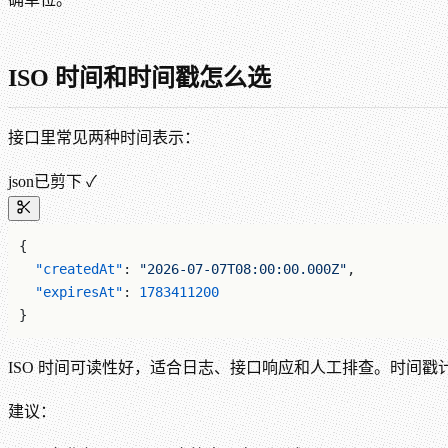
ISO 时间和时间戳怎么选
接口里常见两种时间表示：
json
已剪下 ✓
{
  "createdAt"
: 
"2026-07-07T08:00:00.000Z"
,
  "expiresAt"
: 
1783411200
}
ISO 时间可读性好，适合日志、接口响应和人工排查。时间戳
建议：