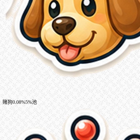
赌狗
0.08%
5%池