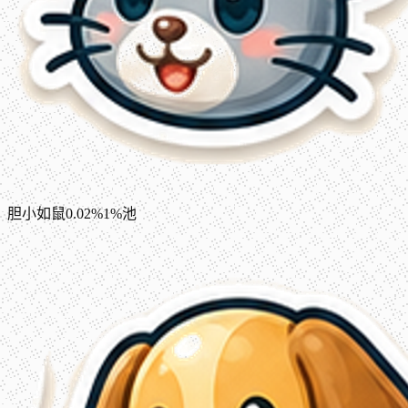
胆小如鼠
0.02%
1%池