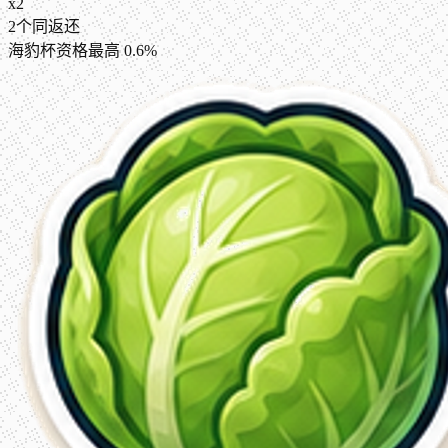
x
2
2个同
返还
海豹杯资格
最高
0.6
%