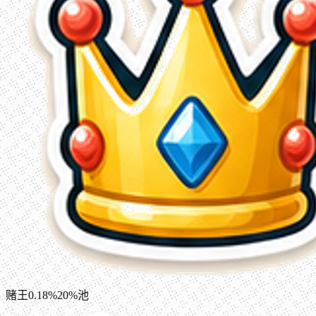
赌王
0.18%
20%池