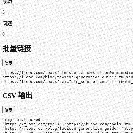
成功
3
问题
0
批量链接
复制
https://flooc.com/tools?utm_source=newsletter&utm_mediu
https://flooc.com/blog/favicon-generation-guide?utm_sou
https://flooc.com/tools/heic?utm_source=newsletter&utm_
CSV 输出
复制
original,tracked

"https://flooc.com/tools","https://flooc.com/tools?utm_
"https://flooc.com/blog/favicon-generation-guide","http
"https://flooc.com/tools/heic","https://flooc.com/tools