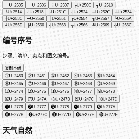
┅
U+2505
┆
U+2506
┇
U+2507
┌
U+250C
┐
U+2510
└
U+2514
┘
U+2518
├
U+251C
┤
U+2524
┬
U+252C
┴
U+2534
┼
U+253C
═
U+2550
║
U+2551
╔
U+2554
╗
U+2557
╚
U+255A
╝
U+255D
╠
U+2560
╣
U+2563
╦
U+2566
╩
U+2569
╬
U+256C
编号序号
步骤、清单、卖点和图文编号。
复制本组
①
U+2460
②
U+2461
③
U+2462
④
U+2463
⑤
U+2464
⑥
U+2465
⑦
U+2466
⑧
U+2467
⑨
U+2468
⑩
U+2469
⑴
U+2474
⑵
U+2475
⑶
U+2476
⑷
U+2477
⑸
U+2478
⑹
U+2479
⑺
U+247A
⑻
U+247B
⑼
U+247C
⑽
U+247D
❶
U+2776
❷
U+2777
❸
U+2778
❹
U+2779
❺
U+277A
❻
U+277B
❼
U+277C
❽
U+277D
❾
U+277E
❿
U+277F
天气自然