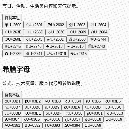
节日、活动、生活类内容和天气提示。
复制本组
☀
U+2600
☁
U+2601
☂
U+2602
☃
U+2603
☄
U+2604
☾
U+263E
☽
U+263D
☼
U+263C
☉
U+2609
☊
U+260A
☋
U+260B
☌
U+260C
☍
U+260D
♨
U+2668
❄
U+2744
❅
U+2745
❆
U+2746
☘
U+2618
☙
U+2619
❀
U+2740
✿
U+273F
❁
U+2741
🌙
U+1F319
☕
U+2615
希腊字母
公式、技术变量、版本代号和参数说明。
复制本组
α
U+03B1
β
U+03B2
γ
U+03B3
δ
U+03B4
ε
U+03B5
ζ
U+03B6
η
U+03B7
θ
U+03B8
ι
U+03B9
κ
U+03BA
λ
U+03BB
μ
U+03BC
ν
U+03BD
ξ
U+03BE
ο
U+03BF
π
U+03C0
ρ
U+03C1
σ
U+03C3
τ
U+03C4
υ
U+03C5
φ
U+03C6
χ
U+03C7
ψ
U+03C8
ω
U+03C9
Α
U+0391
Β
U+0392
Γ
U+0393
Δ
U+0394
Ω
U+03A9