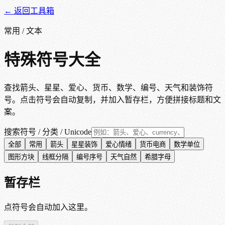
← 返回工具箱
常用 / 文本
特殊符号大全
查找箭头、星星、爱心、货币、数学、编号、天气和装饰符
号。点击符号会自动复制，并加入暂存栏，方便拼接标题和文
案。
搜索符号 / 分类 / Unicode
全部
常用
箭头
星星装饰
爱心情绪
货币电商
数学单位
图形方块
线框分隔
编号序号
天气自然
希腊字母
暂存栏
点符号会自动加入这里。