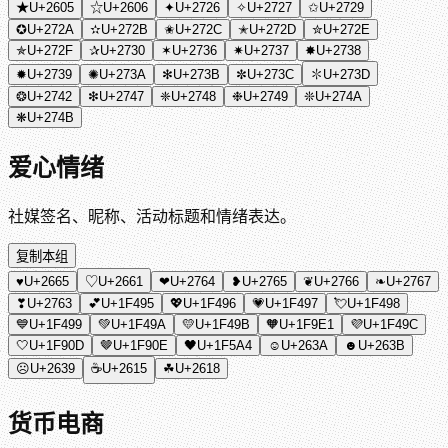
★
U+2605
☆
U+2606
✦
U+2726
✧
U+2727
✩
U+2729
✪
U+272A
✫
U+272B
✬
U+272C
✭
U+272D
✮
U+272E
✯
U+272F
✰
U+2730
✶
U+2736
✷
U+2737
✸
U+2738
✹
U+2739
✺
U+273A
✻
U+273B
✼
U+273C
✽
U+273D
❂
U+2742
❇
U+2747
❈
U+2748
❉
U+2749
❊
U+274A
❋
U+274B
爱心情绪
社媒签名、昵称、活动标题和情绪表达。
复制本组
♥
U+2665
♡
U+2661
❤
U+2764
❥
U+2765
❦
U+2766
❧
U+2767
❣
U+2763
💕
U+1F495
💖
U+1F496
💗
U+1F497
💘
U+1F498
💙
U+1F499
💚
U+1F49A
💛
U+1F49B
🧡
U+1F9E1
💜
U+1F49C
🤍
U+1F90D
🤎
U+1F90E
🖤
U+1F5A4
☺
U+263A
☻
U+263B
☹
U+2639
☕
U+2615
☘
U+2618
货币电商