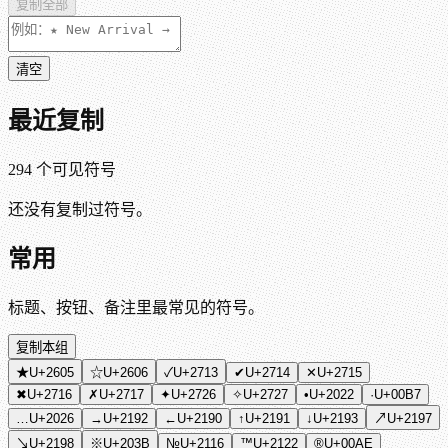
复制全部
清空
最近复制
294
个可见符号
还没有复制过符号。
常用
标题、按钮、备注里最常见的符号。
复制本组
★
U+2605
☆
U+2606
✓
U+2713
✔
U+2714
✕
U+2715
✖
U+2716
✗
U+2717
✦
U+2726
✧
U+2727
•
U+2022
·
U+00B7
…
U+2026
→
U+2192
←
U+2190
↑
U+2191
↓
U+2193
↗
U+2197
↘
U+2198
※
U+203B
№
U+2116
™
U+2122
®
U+00AE