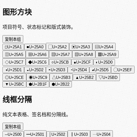
图形方块
项目符号、状态标记和版式装饰。
复制本组
□
U+25A1
■
U+25A0
▢
U+25A2
▣
U+25A3
▤
U+25A4
▥
U+25A5
▦
U+25A6
▧
U+25A7
▨
U+25A8
▩
U+25A9
◇
U+25C7
◆
U+25C6
○
U+25CB
●
U+25CF
◐
U+25D0
◑
U+25D1
◒
U+25D2
◓
U+25D3
◔
U+25D4
◕
U+25D5
◯
U+25EF
◎
U+25CE
◉
U+25C9
△
U+25B3
▲
U+25B2
▽
U+25BD
▼
U+25BC
⬟
U+2B1F
⬢
U+2B22
线框分隔
纯文本表格、签名档和分隔线。
复制本组
─
U+2500
━
U+2501
│
U+2502
┃
U+2503
┄
U+2504