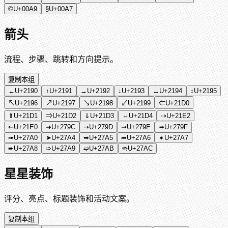
©
U+00A9
§
U+00A7
箭头
流程、步骤、跳转和方向提示。
复制本组
←
U+2190
↑
U+2191
→
U+2192
↓
U+2193
↔
U+2194
↕
U+2195
↖
U+2196
↗
U+2197
↘
U+2198
↙
U+2199
⇐
U+21D0
⇑
U+21D1
⇒
U+21D2
⇓
U+21D3
⇔
U+21D4
⇢
U+21E2
⇠
U+21E0
➜
U+279C
➝
U+279D
➞
U+279E
➟
U+279F
➠
U+27A0
➤
U+27A4
➥
U+27A5
➦
U+27A6
➧
U+27A7
➨
U+27A8
➩
U+27A9
➫
U+27AB
➬
U+27AC
星星装饰
评分、亮点、标题装饰和活动文案。
复制本组