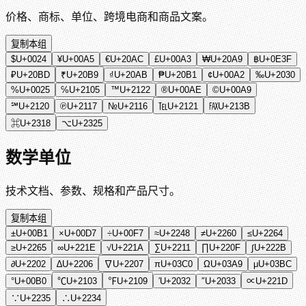
价格、商标、单位、跨境电商和商品文案。
复制本组
$
U+0024
¥
U+00A5
€
U+20AC
£
U+00A3
₩
U+20A9
฿
U+0E3F
₽
U+20BD
₹
U+20B9
₫
U+20AB
₱
U+20B1
¢
U+00A2
‰
U+2030
%
U+0025
℅
U+2105
™
U+2122
®
U+00AE
©
U+00A9
℠
U+2120
℗
U+2117
№
U+2116
℡
U+2121
℻
U+213B
⌘
U+2318
⌥
U+2325
数学单位
技术文档、参数、规格和产品尺寸。
复制本组
±
U+00B1
×
U+00D7
÷
U+00F7
≈
U+2248
≠
U+2260
≤
U+2264
≥
U+2265
∞
U+221E
√
U+221A
∑
U+2211
∏
U+220F
∫
U+222B
∂
U+2202
∆
U+2206
∇
U+2207
π
U+03C0
Ω
U+03A9
μ
U+03BC
°
U+00B0
℃
U+2103
℉
U+2109
′
U+2032
″
U+2033
∝
U+221D
∵
U+2235
∴
U+2234