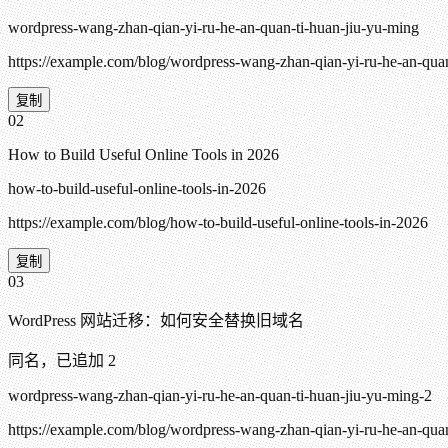
wordpress-wang-zhan-qian-yi-ru-he-an-quan-ti-huan-jiu-yu-ming
https://example.com/blog/wordpress-wang-zhan-qian-yi-ru-he-an-quan
复制
02
How to Build Useful Online Tools in 2026
how-to-build-useful-online-tools-in-2026
https://example.com/blog/how-to-build-useful-online-tools-in-2026
复制
03
WordPress 网站迁移：如何安全替换旧域名
同名，已追加
2
wordpress-wang-zhan-qian-yi-ru-he-an-quan-ti-huan-jiu-yu-ming-2
https://example.com/blog/wordpress-wang-zhan-qian-yi-ru-he-an-quan