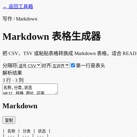
← 返回工具箱
写作 / Markdown
Markdown 表格生成器
把 CSV、TSV 或粘贴表格转换成 Markdown 表格，适合 R
分隔符
对齐
第一行是表头
解析结果
3
行 ·
3
列
Markdown
复制
| 名称 | 分类 | 状态 |

| --- | --- | --- |
