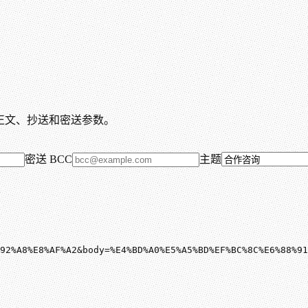
、正文、抄送和密送参数。
密送 BCC
主题
92%A8%E8%AF%A2&body=%E4%BD%A0%E5%A5%BD%EF%BC%8C%E6%88%91