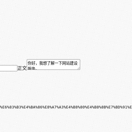
正文
%E6%83%B3%E4%BA%86%E8%A7%A3%E4%B8%80%E4%B8%8B%E7%BD%91%E