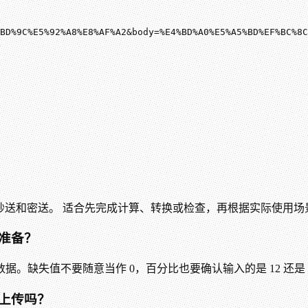
%BD%9C%E5%92%A8%E8%AF%A2&body=%E4%BD%A0%E5%A5%BD%EF%BC%
文、抄送和密送。 适合先完成计算、转换或检查，再根据实际使用
样准备？
缺失值不要随意当作 0，百分比也要确认输入的是 12 还是 0
或上传吗？