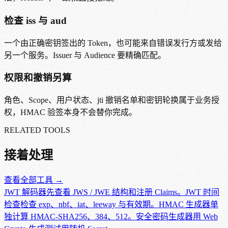
检查 iss 与 aud
一个由正确密钥签出的 Token，也可能来自错误发行方或发给
另一个服务。Issuer 与 Audience 要精确匹配。
权限和撤销另算
角色、Scope、用户状态、jti 撤销名单和密钥轮换属于业务授
权，HMAC 验签本身不会替你完成。
RELATED TOOLS
接着处理
查看全部工具 →
JWT 解码器
先查看 JWS / JWE 结构和注册 Claims。
JWT 时间
检查
检查 exp、nbf、iat、leeway 与有效期。
HMAC 生成器
单
独计算 HMAC-SHA256、384、512。
安全密码生成器
用 Web