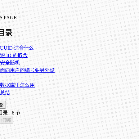
S PAGE
目录
UUID 适合什么
短 ID 的取舍
安全随机
面向用户的编号要另外设
数据库里怎么用
总结
部
录 ·
6
节
↑
顶部