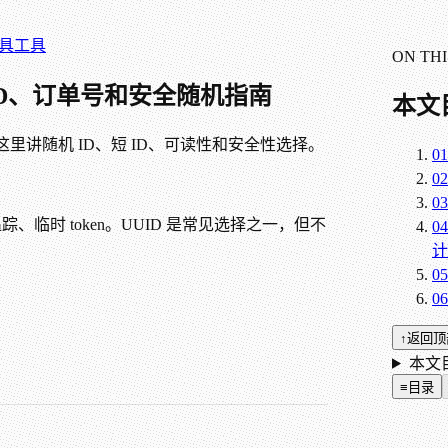
具
工具
ON THI
 ID、订单号和安全随机指南
本文
这里讲随机 ID、短 ID、可读性和安全性选择。
01
02
03
、临时 token。UUID 是常见选择之一，但不
04
计
05
06
↑
返回顶
本文目
≡
目录