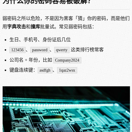
为什么你的密码容易被破解？
弱密码之所以危险，不是因为黑客「猜」你的密码，而是他们
用
字典攻击
和
撞库
批量试。常见弱密码包括：
生日、手机号、身份证后几位
、
、
这类排行榜常客
123456
password
qwerty
公司名 + 年份，比如
Company2024
键盘连续键：
、
asdfgh
1qaz2wsx