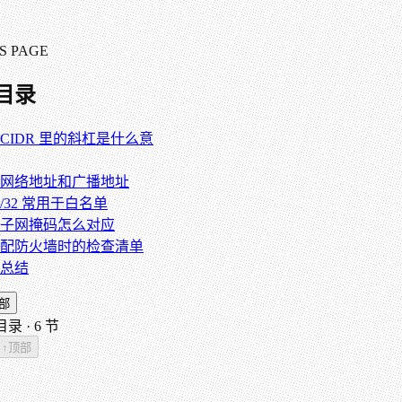
S PAGE
目录
CIDR 里的斜杠是什么意
网络地址和广播地址
/32 常用于白名单
子网掩码怎么对应
配防火墙时的检查清单
总结
部
录 ·
6
节
↑
顶部