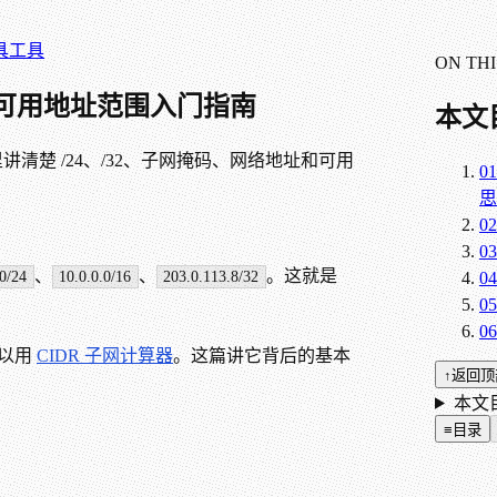
具
工具
ON THI
码、可用地址范围入门指南
本文
讲清楚 /24、/32、子网掩码、网络地址和可用
01
思
02
03
、
、
。这就是
0/24
10.0.0.0/16
203.0.113.8/32
04
05
06
可以用
CIDR 子网计算器
。这篇讲它背后的基本
↑
返回顶
本文目
≡
目录