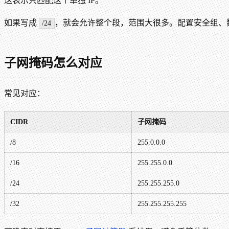
这表示只匹配这个单独 IP。
如果写成
，就会允许整个段，范围大很多。配置安全组、
/24
子网掩码怎么对应
常见对应：
CIDR
子网掩码
/8
255.0.0.0
/16
255.255.0.0
/24
255.255.255.0
/32
255.255.255.255