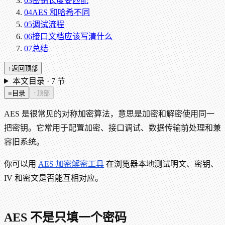
03
密钥长度要匹配
04
AES 和哈希不同
05
调试流程
06
接口文档应该写清什么
07
总结
↑
返回顶部
本文目录 ·
7
节
≡
目录
↑
顶部
AES 是很常见的对称加密算法，意思是加密和解密使用同一
把密钥。它常用于配置加密、接口调试、数据传输前处理和兼
容旧系统。
你可以用
AES 加密解密工具
在浏览器本地测试明文、密钥、
IV 和密文是否能互相对应。
AES 不是只填一个密码